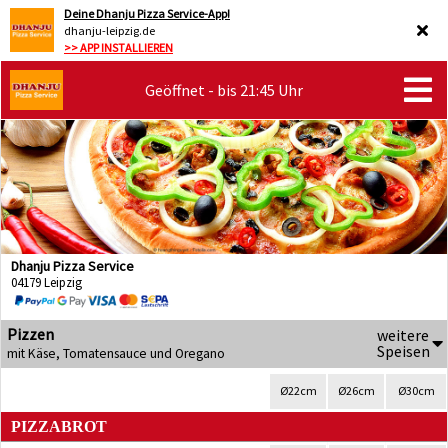
Deine Dhanju Pizza Service-App!
dhanju-leipzig.de
>> APP INSTALLIEREN
Geöffnet - bis 21:45 Uhr
Dhanju Pizza Service
04179 Leipzig
Pizzen
weitere
Speisen
mit Käse, Tomatensauce und Oregano
Ø22cm
Ø26cm
Ø30cm
PIZZABROT