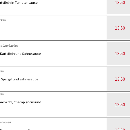
13.50
artoffeln in Tomatensauce
cken
13.50
se überbacken
13.50
, Kartoffeln und Sahnesauce
ken
13.50
n, Spargel und Sahnesauce
ken
Blumenkohl, Champignons und
13.50
erbacken