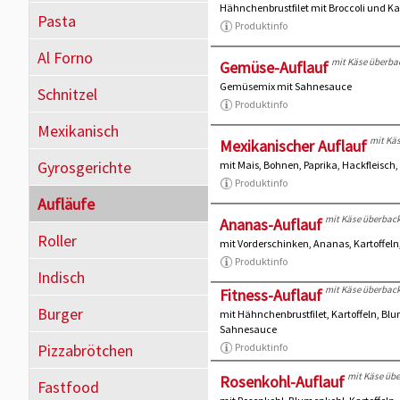
Hähnchenbrustfilet mit Broccoli und K
Pasta
Produktinfo
Al Forno
mit Käse überba
Gemüse-Auflauf
Gemüsemix mit Sahnesauce
Schnitzel
Produktinfo
Mexikanisch
mit Kä
Mexikanischer Auflauf
Gyrosgerichte
mit Mais, Bohnen, Paprika, Hackfleisch
Produktinfo
Aufläufe
mit Käse überbac
Ananas-Auflauf
Roller
mit Vorderschinken, Ananas, Kartoffel
Produktinfo
Indisch
mit Käse überbac
Fitness-Auflauf
Burger
mit Hähnchenbrustfilet, Kartoffeln, 
Sahnesauce
Pizzabrötchen
Produktinfo
mit Käse üb
Rosenkohl-Auflauf
Fastfood