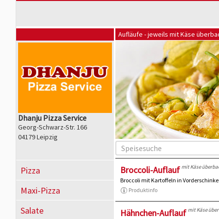
Aufläufe - jeweils mit Käse überb
Dhanju Pizza Service
Georg-Schwarz-Str. 166
04179 Leipzig
mit Käse überba
Broccoli-Auflauf
Pizza
Broccoli mit Kartoffeln in Vorderschin
Maxi-Pizza
Produktinfo
Salate
mit Käse übe
Hähnchen-Auflauf