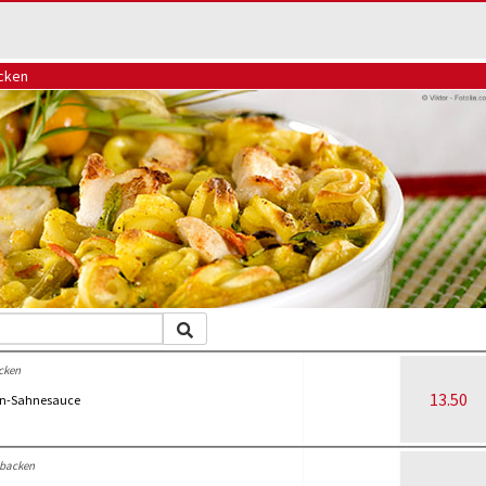
acken
cken
13.50
ken-Sahnesauce
rbacken