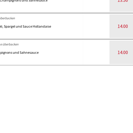
13.50
n, Champignons und Sahnesauce
überbacken
14.00
oli, Spargel und Sauce Hollandaise
se überbacken
14.00
ampignons und Sahnesauce