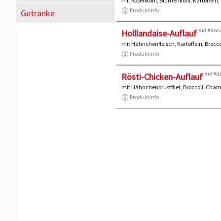
mit Rosenkohl, Blumenkohl, Kartoffel
Produktinfo
Getränke
mit Käse 
Holllandaise-Auflauf
mit Hähnchenfleisch, Kartoffeln, Brocc
Produktinfo
mit Kä
Rösti-Chicken-Auflauf
mit Hähnchenbrustfilet, Broccoli, Ch
Produktinfo