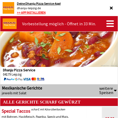
Deine Dhanju Pizza Service-App!
dhanju-leipzig.de
>> APP INSTALLIEREN
Vorbestellung möglich - Öffnet in 33 Min.
Dhanju Pizza Service
04179 Leipzig
Mexikanische Gerichte
weitere
Speisen
jeweils mit Salat
ALLE GERICHTE SCHARF GEWÜRZT
scharf, mit Käse überbacken
Spezial Taccos
mit Bohnen, Hackfleisch, Paprika, Speck und Mais,