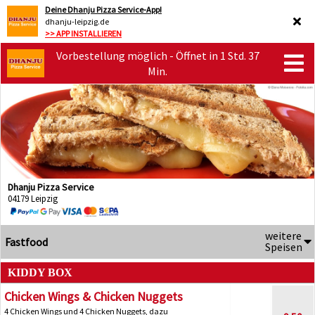
Deine Dhanju Pizza Service-App!
dhanju-leipzig.de
>> APP INSTALLIEREN
Vorbestellung möglich - Öffnet in 1 Std. 37
Min.
Dhanju Pizza Service
04179 Leipzig
weitere
Fastfood
Speisen
KIDDY BOX
Chicken Wings & Chicken Nuggets
4 Chicken Wings und 4 Chicken Nuggets, dazu